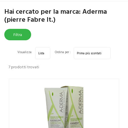
Home
Marche parafarmaci
Aderma (pierre Fabre It.)
Hai cercato per la marca: Aderma
(pierre Fabre It.)
Filtra
risultati
Visualizza:
Ordina per :
7 prodotti trovati