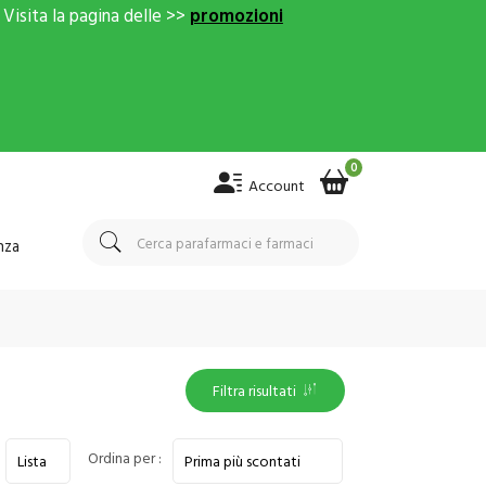
Visita la pagina delle >>
promozioni
0
Account
nza
Filtra risultati
Ordina per :