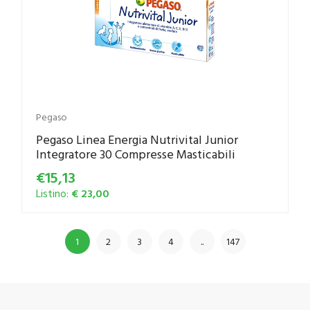
Pegaso
Pegaso Linea Energia Nutrivital Junior
Integratore 30 Compresse Masticabili
€15,13
Listino:
€ 23,00
1
2
3
4
..
147