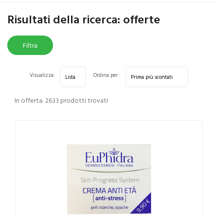
Home
Risultati della ricerca prodotti
offerte
Risultati della ricerca: offerte
Filtra
risultati
Visualizza:
Ordina per :
In offerta: 2633 prodotti trovati