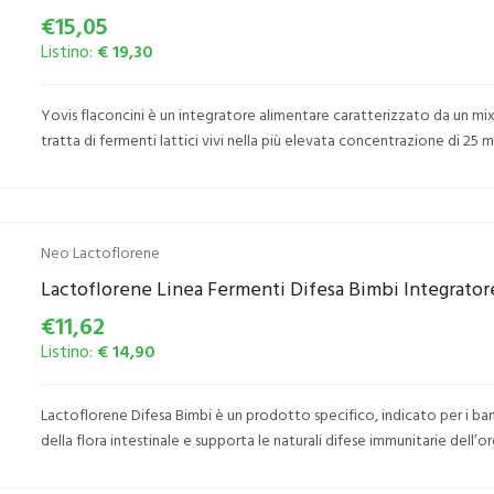
€15,05
Listino:
€ 19,30
Yovis flaconcini è un integratore alimentare caratterizzato da un mix d
tratta di fermenti lattici vivi nella più elevata concentrazione di 25 mi
Neo Lactoflorene
Lactoflorene Linea Fermenti Difesa Bimbi Integrator
€11,62
Listino:
€ 14,90
Lactoflorene Difesa Bimbi è un prodotto specifico, indicato per i bambin
della flora intestinale e supporta le naturali difese immunitarie dell’o