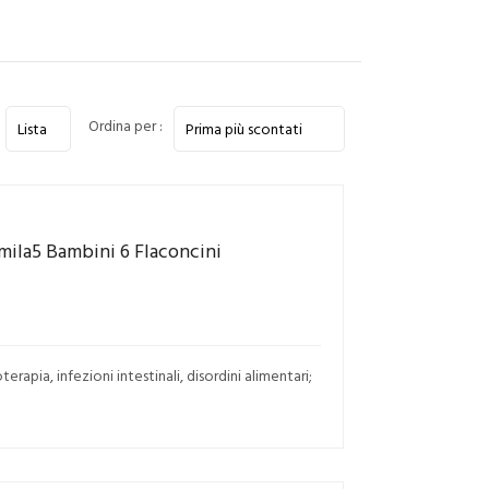
Ordina per :
mila5 Bambini 6 Flaconcini
erapia, infezioni intestinali, disordini alimentari;