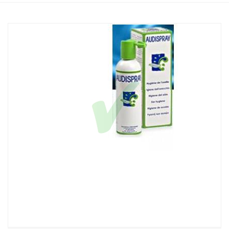
Home
Catalogo
/
Igiene
/
Igiene Orecchie
Audispray Adulti