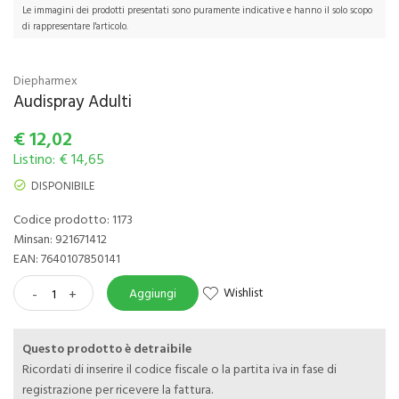
Le immagini dei prodotti presentati sono puramente indicative e hanno il solo scopo
di rappresentare l'articolo.
Diepharmex
Audispray Adulti
€
12,02
Listino: € 14,65
DISPONIBILE
Codice prodotto: 1173
Minsan:
921671412
EAN: 7640107850141
Wishlist
-
+
Aggiungi
Questo prodotto è detraibile
Ricordati di inserire il codice fiscale o la partita iva in fase di
registrazione per ricevere la fattura.