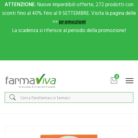
ATTENZIONE
: Nuove imperdibili offerte, 272 prodotti con
sconti fino al 40% fino al 9 SETTEMBRE. Visita la pagina delle
>>
promozioni
La scadenza si riferisce al periodo della promozione!
Scrivici su Whatsapp per sconti extra!
0
Home
Catalogo
/
Cosmesi
/
Solari
/
Solari viso
Avene Linea Solare Bambini Sensibili SPF50+ Reflexe Protezione
Molto Alta 30 ml