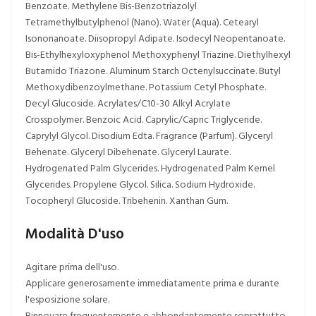
Benzoate. Methylene Bis-Benzotriazolyl
Tetramethylbutylphenol (Nano). Water (Aqua). Cetearyl
Isononanoate. Diisopropyl Adipate. Isodecyl Neopentanoate.
Bis-Ethylhexyloxyphenol Methoxyphenyl Triazine. Diethylhexyl
Butamido Triazone. Aluminum Starch Octenylsuccinate. Butyl
Methoxydibenzoylmethane. Potassium Cetyl Phosphate.
Decyl Glucoside. Acrylates/C10-30 Alkyl Acrylate
Crosspolymer. Benzoic Acid. Caprylic/Capric Triglyceride.
Caprylyl Glycol. Disodium Edta. Fragrance (Parfum). Glyceryl
Behenate. Glyceryl Dibehenate. Glyceryl Laurate.
Hydrogenated Palm Glycerides. Hydrogenated Palm Kernel
Glycerides. Propylene Glycol. Silica. Sodium Hydroxide.
Tocopheryl Glucoside. Tribehenin. Xanthan Gum.
Modalità D'uso
Agitare prima dell'uso.
Applicare generosamente immediatamente prima e durante
l'esposizione solare.
Rinnovare frequentemente e abbondantemente soprattutto