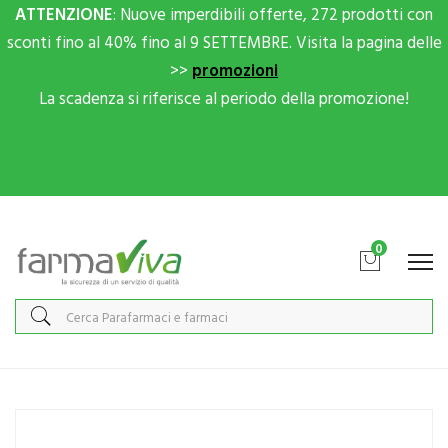
ATTENZIONE
: Nuove imperdibili offerte, 272 prodotti con
sconti fino al 40% fino al 9 SETTEMBRE. Visita la pagina delle
>>
promozioni
La scadenza si riferisce al periodo della promozione!
Scrivici su Whatsapp per sconti extra!
0
Home
Catalogo
/
Integrazione alimentare
/
Integratori
B2Pharma Linea Circolazione Venosa B2Vein Integratore Alimentare
30 Compresse