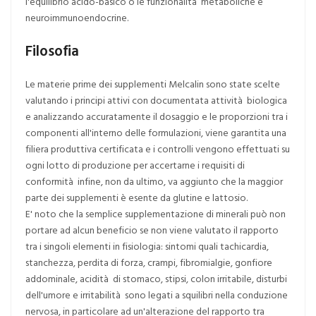
l'equilibrio acido-basico o le funzionalità metaboliche e
neuroimmunoendocrine.
Filosofia
Le materie prime dei supplementi Melcalin sono state scelte
valutando i principi attivi con documentata attività biologica
e analizzando accuratamente il dosaggio e le proporzioni tra i
componenti all'interno delle formulazioni, viene garantita una
filiera produttiva certificata e i controlli vengono effettuati su
ogni lotto di produzione per accertarne i requisiti di
conformità infine, non da ultimo, va aggiunto che la maggior
parte dei supplementi è esente da glutine e lattosio.
E' noto che la semplice supplementazione di minerali può non
portare ad alcun beneficio se non viene valutato il rapporto
tra i singoli elementi in fisiologia: sintomi quali tachicardia,
stanchezza, perdita di forza, crampi, fibromialgie, gonfiore
addominale, acidità di stomaco, stipsi, colon irritabile, disturbi
dell'umore e irritabilità sono legati a squilibri nella conduzione
nervosa, in particolare ad un'alterazione del rapporto tra