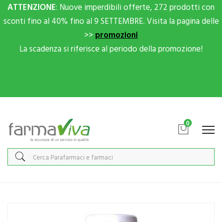
ATTENZIONE
: Nuove imperdibili offerte, 272 prodotti con
sconti fino al 40% fino al 9 SETTEMBRE. Visita la pagina delle
>>
promozioni
La scadenza si riferisce al periodo della promozione!
Scrivici su Whatsapp per sconti extra!
0
Home
Catalogo
/
Integrazione alimentare
/
Integratori
BioTekna Linea Vitamine Minerali Melcalin Base Integratore
Alimentare 84 Capsule