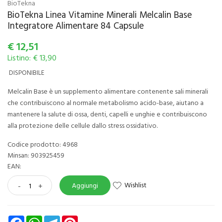
BioTekna
BioTekna Linea Vitamine Minerali Melcalin Base
Integratore Alimentare 84 Capsule
€
12,51
Listino: € 13,90
DISPONIBILE
Melcalin Base è un supplemento alimentare contenente sali minerali
che contribuiscono al normale metabolismo acido-base, aiutano a
mantenere la salute di ossa, denti, capelli e unghie e contribuiscono
alla protezione delle cellule dallo stress ossidativo.
Codice prodotto: 4968
Minsan:
903925459
EAN:
Wishlist
-
+
Aggiungi
Facebook
WhatsApp
Telegram
Pinterest