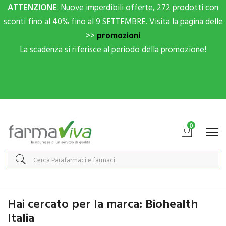
ATTENZIONE
: Nuove imperdibili offerte, 272 prodotti con
sconti fino al 40% fino al 9 SETTEMBRE. Visita la pagina delle
>>
promozioni
La scadenza si riferisce al periodo della promozione!
Scrivici su Whatsapp per sconti extra!
0
Home
Marche parafarmaci
Biohealth Italia
Hai cercato per la marca: Biohealth
Italia