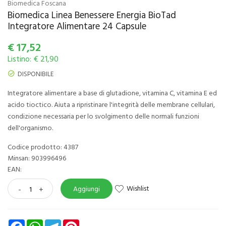
Biomedica Foscana
Biomedica Linea Benessere Energia BioTad
Integratore Alimentare 24 Capsule
€
17,52
Listino: € 21,90
DISPONIBILE
Integratore alimentare a base di glutadione, vitamina C, vitamina E ed
acido tioctico. Aiuta a ripristinare l'integrità delle membrane cellulari,
condizione necessaria per lo svolgimento delle normali funzioni
dell'organismo.
Codice prodotto: 4387
Minsan:
903996496
EAN:
Wishlist
-
+
Aggiungi
Facebook
WhatsApp
Telegram
Pinterest