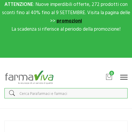
ATTENZIONE
: Nuove imperdibili offerte, 272 prodotti con
sconti fino al 40% fino al 9 SETTEMBRE. Visita la pagina delle
>>
promozioni
La scadenza si riferisce al periodo della promozione!
Scrivici su Whatsapp per sconti extra!
0
Home
Catalogo
/
Integrazione alimentare
/
Integratori
Biomedica Linea Benessere Energia BioTad Integratore Alimentare
24 Capsule