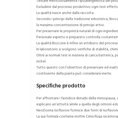
Testare meticolosamente l'ipoallergenicità dei prod
Escludere dal processo produttivo ogni test effettu
La qualità nasce anche dalla raccolta.
Secondo i principi della tradizione erboristica, Bi
la massima concentrazione di principi attivi.
Per preservare le proprietà naturali di ogni ingredi
Personale esperto e preparato controlla costantement
La qualità Bios Line è infine un attributo del proces
In laboratorio si svolgono verifiche di stabilità, ch
Oltre ai normali test in materia di carica batterica, p
nickel.
Tutto questo con l'obiettivo di preservare ed esaltar
costituente della pianta può considerarsi inerte.
Specifiche prodotto
Per affrontare i fastidiosi disturbi della menopausa, 
esplicano un’attività simile a quella degli ormoni es
NeoDonna Isoflavoni fornisce due fonti di Isoflavon
La sua formula contiene inoltre Cimicifuga racemosa 