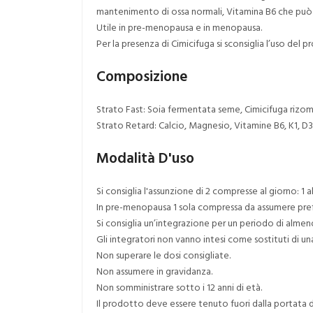
mantenimento di ossa normali, Vitamina B6 che può f
Utile in pre-menopausa e in menopausa.
Per la presenza di Cimicifuga si sconsiglia l’uso del p
Composizione
Strato Fast: Soia fermentata seme, Cimicifuga rizom
Strato Retard: Calcio, Magnesio, Vitamine B6, K1, D3,
Modalità D'uso
Si consiglia l'assunzione di 2 compresse al giorno: 1 a
In pre-menopausa 1 sola compressa da assumere pre
Si consiglia un’integrazione per un periodo di almeno
Gli integratori non vanno intesi come sostituti di un
Non superare le dosi consigliate.
Non assumere in gravidanza.
Non somministrare sotto i 12 anni di età.
Il prodotto deve essere tenuto fuori dalla portata d