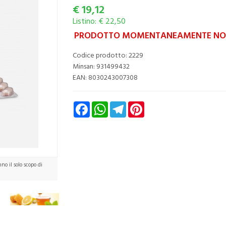
€
19,12
Listino: € 22,50
PRODOTTO MOMENTANEAMENTE NON
Codice prodotto: 2229
Minsan:
931499432
EAN: 8030243007308
Facebook
WhatsApp
Telegram
Pinterest
o il solo scopo di