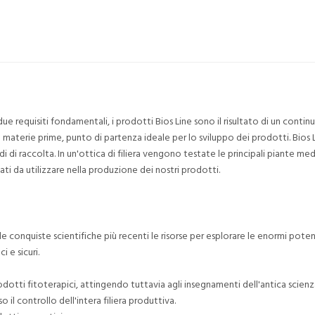
due requisiti fondamentali, i prodotti Bios Line sono il risultato di un cont
lle materie prime, punto di partenza ideale per lo sviluppo dei prodotti. Bio
 di raccolta. In un'ottica di filiera vengono testate le principali piante medi
ti da utilizzare nella produzione dei nostri prodotti.
lle conquiste scientifiche più recenti le risorse per esplorare le enormi pot
 e sicuri.
otti fitoterapici, attingendo tuttavia agli insegnamenti dell'antica scienza
o il controllo dell'intera filiera produttiva.