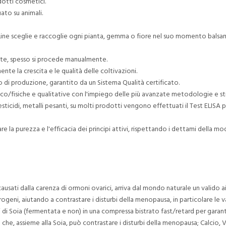
otti cosmetici.
ato su animali.
os Line sceglie e raccoglie ogni pianta, gemma o fiore nel suo momento bal
ente, spesso si procede manualmente.
e la crescita e le qualità delle coltivazioni.
so di produzione, garantito da un Sistema Qualità certificato.
imico/fisiche e qualitative con l'impiego delle più avanzate metodologie e s
esticidi, metalli pesanti, su molti prodotti vengono effettuati il Test ELISA per
e la purezza e l'efficacia dei principi attivi, rispettando i dettami della m
causati dalla carenza di ormoni ovarici, arriva dal mondo naturale un valido a
trogeni, aiutando a contrastare i disturbi della menopausa, in particolare le
i di Soia (fermentata e non) in una compressa bistrato fast/retard per gara
che, assieme alla Soia, può contrastare i disturbi della menopausa; Calcio, 