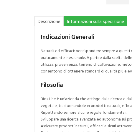
Descrizione
Informazioni sulla spedizione
Indicazioni Generali
Naturali ed efficaci: per rispondere sempre a questi 
praticamente inesauribile. A partire dalla scelta de
utilizza, provenienza, terreno di coltivazione, metodi
consentono di ottenere standard di qualità più eleva
Filosofia
Bios Line è un'azienda che attinge dalla ricerca e da
vegetale, trasformandole in prodotti naturali, efficaci
Rispettando sempre alcune regole fondamentali.
Sviluppare una ricerca avanzata ed autonoma sui prod
Assicurare prodotti naturali, efficaci e sicuri attravers