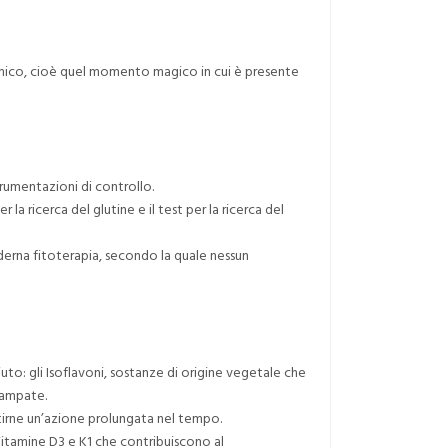
samico, cioè quel momento magico in cui è presente
trumentazioni di controllo.
 la ricerca del glutine e il test per la ricerca del
oderna fitoterapia, secondo la quale nessun
iuto: gli Isoflavoni, sostanze di origine vegetale che
 vampate.
ntirne un’azione prolungata nel tempo.
Vitamine D3 e K1 che contribuiscono al