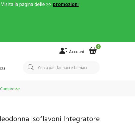
Visita la pagina delle >>
promozioni
0
Account
nza
30Compresse
eodonna Isoflavoni Integratore