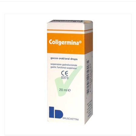
Home
Catalogo
/
Integrazione alimentare
/
Integratori
Bruschettini Linea Benessere Intestinale Coligermina Integratore
Gocce 20 ml