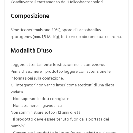
Coadiuvante il trattamento dell'Helicobacter pylori.
Composizione
Simeticone(emulsione 30%), spore di Lactobacillus
sporogenes (min. 1,5 Mld/g), fruttosio, sodio benzoato, aroma.
Modalità D'uso
Leggere attentamente le istruzioni nella confezione.
Prima di assumere il prodotto leggere con attenzione le
informazioni sulla confezione.
Gli integratori non vanno intesi come sostituti di una dieta
variata.
Non superare le dosi consigliate.
Non assumere in gravidanza.
Non somministrare sotto i 12 anni di età.
Il prodotto deve essere tenuto fuori dalla portata dei
bambini.
Conservare il prodotto in luogo fresco, asciutto e al riparo