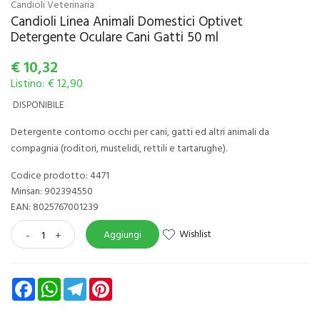
Candioli Veterinaria
Candioli Linea Animali Domestici Optivet
Detergente Oculare Cani Gatti 50 ml
€
10,32
Listino: € 12,90
DISPONIBILE
Detergente contorno occhi per cani, gatti ed altri animali da
compagnia (roditori, mustelidi, rettili e tartarughe).
Codice prodotto: 4471
Minsan:
902394550
EAN: 8025767001239
Wishlist
-
+
Aggiungi
Facebook
WhatsApp
Telegram
Pinterest