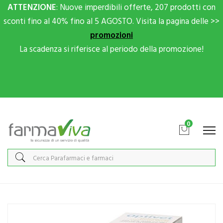
ATTENZIONE
: Nuove imperdibili offerte, 207 prodotti con
sconti fino al 40% fino al 5 AGOSTO. Visita la pagina delle >>
promozioni
La scadenza si riferisce al periodo della promozione!
Scrivici su Whatsapp per sconti extra!
0
Home
Catalogo
/
Animali Domestici
/
Cani
Candioli Linea Animali Domestici Optivet Detergente Oculare Cani
Gatti 50 ml