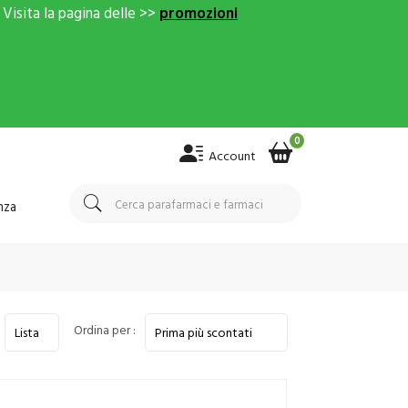
Visita la pagina delle >>
promozioni
0
Account
nza
Ordina per :