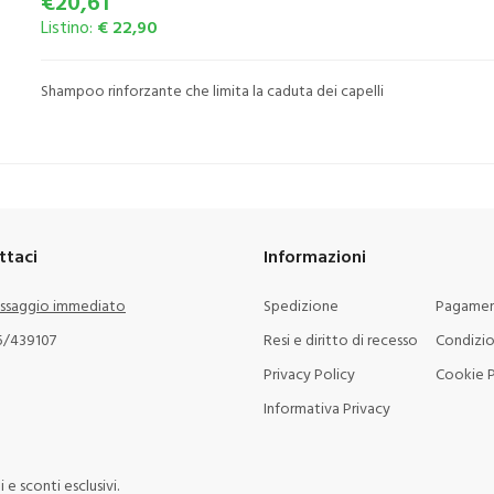
€20,61
Listino:
€ 22,90
Shampoo rinforzante che limita la caduta dei capelli
ttaci
Informazioni
ssaggio immediato
Spedizione
Pagamen
5/439107
Resi e diritto di recesso
Condizio
Privacy Policy
Cookie P
Informativa Privacy
e sconti esclusivi.