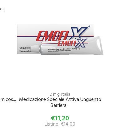
...
D.m.g. Italia
micos...
Medicazione Speciale Attiva Unguento
Barriera...
€11,20
Listino: €14,00