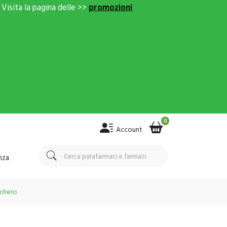
Visita la pagina delle >>
promozioni
0
Account
nza
cchero