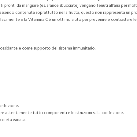
enti pronti da mangiare (es. arance sbucciate) vengano tenuti all'aria per mo
, essendo contenuta soprattutto nella frutta, questo non rappresenta un pr
a facilmente e la Vitamina C è un ottimo aiuto per prevenire e contrastare 
tiossidante e come supporto del sistema immunitario.
confezione.
re attentamente tutti i componenti e le istruzioni sulla confezione.
 dieta variata.