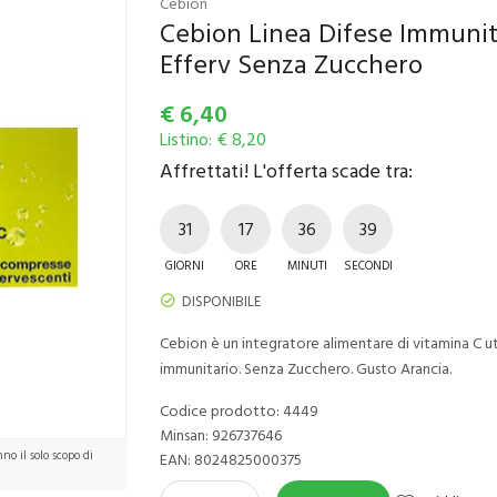
Cebion
Cebion Linea Difese Immunit
Efferv Senza Zucchero
€
6,40
Listino: € 8,20
Affrettati! L'offerta scade tra:
31
17
36
39
GIORNI
ORE
MINUTI
SECONDI
DISPONIBILE
Cebion è un integratore alimentare di vitamina C 
immunitario. Senza Zucchero. Gusto Arancia.
Codice prodotto: 4449
Minsan:
926737646
o il solo scopo di
EAN: 8024825000375