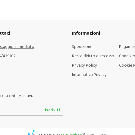
ttaci
Informazioni
ssaggio immediato
Spedizione
Pagamen
5/439107
Resi e diritto di recesso
Condizio
Privacy Policy
Cookie P
Informativa Privacy
e sconti esclusivi.
Iscriviti
Powered By
Migliorshop
® 2006 - 2026