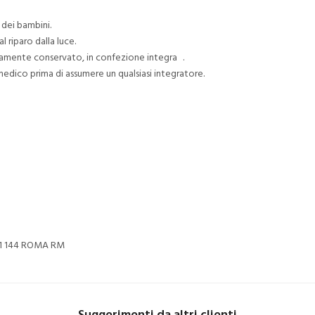
 dei bambini.
 riparo dalla luce.
ttamente conservato, in confezione integra .
edico prima di assumere un qualsiasi integratore.
11 144 ROMA RM
Suggerimenti da altri clienti