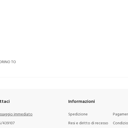
TORINO TO
ttaci
Informazioni
ssaggio immediato
Spedizione
Pagamen
5/439107
Resi e diritto di recesso
Condizio