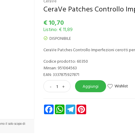
CeraVe
CeraVe Patches Controllo Imp
€
10,70
Listino: € 11,89
DISPONIBILE
CeraVe Patches Controllo Imperfezioni cerotti per i
Codice prodotto: 60350
Minsan:
951064563
EAN: 3337875927871
Wishlist
-
+
Aggiungi
Facebook
WhatsApp
Telegram
Pinterest
o il solo scopo di