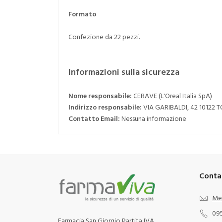
Formato
Confezione da 22 pezzi.
Informazioni sulla sicurezza
Nome responsabile:
CERAVE (L'Oreal Italia SpA)
Indirizzo responsabile:
VIA GARIBALDI, 42 10122 
Contatto Email:
Nessuna informazione
Conta
Me
09
Farmacia San Giorgio Partita IVA