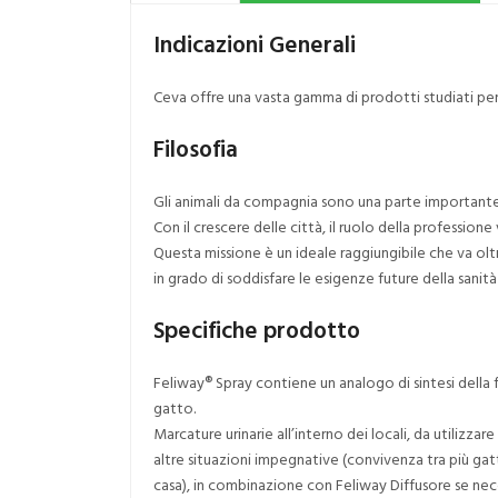
Indicazioni Generali
Ceva offre una vasta gamma di prodotti studiati per l
Filosofia
Gli animali da compagnia sono una parte importante
Con il crescere delle città, il ruolo della profession
Questa missione è un ideale raggiungibile che va oltr
in grado di soddisfare le esigenze future della sanit
Specifiche prodotto
Feliway® Spray contiene un analogo di sintesi della f
gatto.
Marcature urinarie all’interno dei locali, da utilizzar
altre situazioni impegnative (convivenza tra più gat
casa), in combinazione con Feliway Diffusore se necess