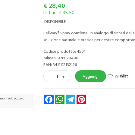
€
28,40
Listino: € 35,50
DISPONIBILE
Feliway® Spray contiene un analogo di sintesi della 
soluzione naturale e pratica per gestire comportame
Codice prodotto: 4501
Minsan:
926828498
EAN: 3411112132126
Wishlist
-
+
Aggiungi
Facebook
WhatsApp
Telegram
Pinterest
o il solo scopo di