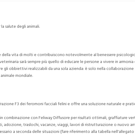
a salute degli animali.
 della vita di molti e contribuiscono notevolmente al benessere psicologi
e veterinaria sarà sempre più quello di educare le persone a vivere in armonia 
e gli obbiettivi realizzabili da una sola azienda: è solo nella collaborazione
à animale mondiale.
razione F3 dei feromoni facciali felini e offre una soluzione naturale e prat
e in combinazione con Feliway Diffusore per risultati ottimali, graffiature ver
ti, adozione, traslochi, vacanze, viaggi, lavori di ristrutturazione o nuovo 
ario a seconda delle situazioni (fare riferimento alla tabella nell'allegato f