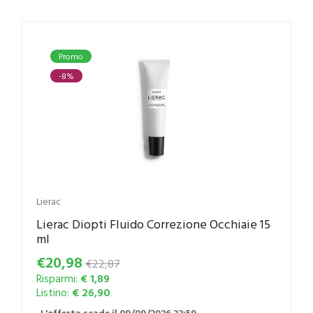
Promo
-8%
Lierac
Lierac Diopti Fluido Correzione Occhiaie 15
ml
€20,98
€22,87
Risparmi:
€ 1,89
Listino:
€ 26,90
L'offerta scade il 09/09/2026 23:59