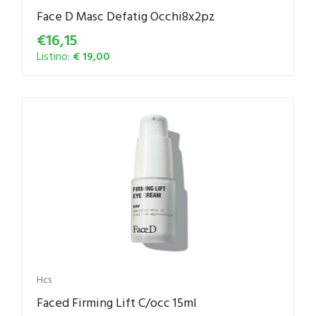
Face D Masc Defatig Occhi8x2pz
€16,15
Listino:
€ 19,00
Hcs
Faced Firming Lift C/occ 15ml