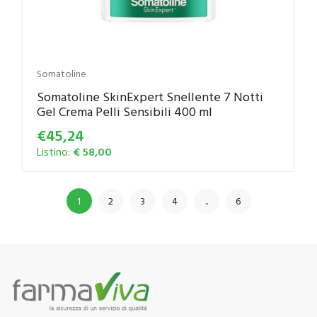
Somatoline
Somatoline SkinExpert Snellente 7 Notti
Gel Crema Pelli Sensibili 400 ml
€45,24
Listino:
€ 58,00
1
2
3
4
..
6