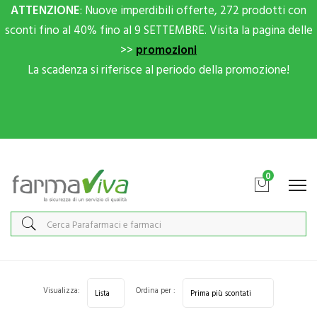
ATTENZIONE
: Nuove imperdibili offerte, 272 prodotti con
sconti fino al 40% fino al 9 SETTEMBRE. Visita la pagina delle
>>
promozioni
La scadenza si riferisce al periodo della promozione!
Scrivici su Whatsapp per sconti extra!
0
Home
Categorie
Corpo
Corpo Donna
Visualizza:
Ordina per :