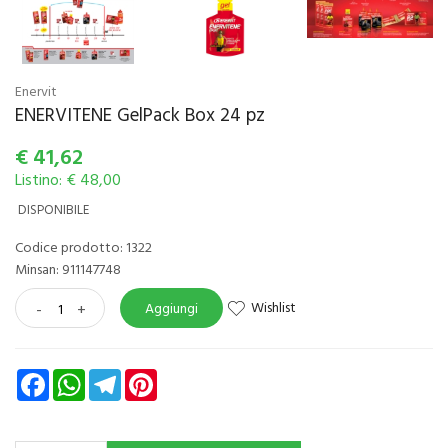
Enervit
ENERVITENE GelPack Box 24 pz
€
41,62
Listino: € 48,00
DISPONIBILE
Codice prodotto: 1322
Minsan:
911147748
Wishlist
-
+
Aggiungi
Facebook
WhatsApp
Telegram
Pinterest