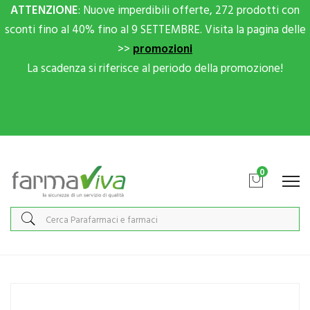
ATTENZIONE
: Nuove imperdibili offerte, 272 prodotti con
sconti fino al 40% fino al 9 SETTEMBRE. Visita la pagina delle
>>
promozioni
La scadenza si riferisce al periodo della promozione!
Scrivici su Whatsapp per sconti extra!
0
Home
Catalogo
/
Sport
/
Integratori Sport
ENERVITENE GelPack Box 24 pz