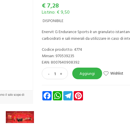
€
7,28
Listino: € 9,50
DISPONIBILE
Enervit G Endurance Sports è un granulato istantan
carboidrati e sali minerali da utilizzare in caso di in
Codice prodotto: 4774
Minsan:
970539235
EAN: 8007640908392
Wishlist
-
+
Aggiungi
Facebook
WhatsApp
Telegram
Pinterest
o il solo scopo di