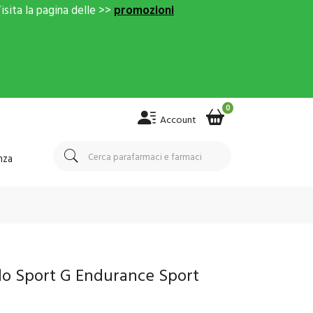
isita la pagina delle >>
promozioni
0
Account
nza
 lo Sport G Endurance Sport