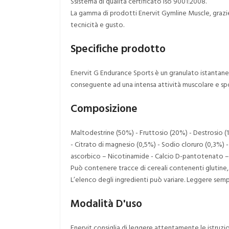
Ssistema di qualità certificato iso 9001:2008.
La gamma di prodotti Enervit Gymline Muscle, grazie 
tecnicità e gusto.
Specifiche prodotto
Enervit G Endurance Sports è un granulato istantaneo
conseguente ad una intensa attività muscolare e spo
Composizione
Maltodestrine (50%) - Fruttosio (20%) - Destrosio (17
- Citrato di magnesio (0,5%) - Sodio cloruro (0,3%) -
ascorbico – Nicotinamide - Calcio D-pantotenato – R
Può contenere tracce di cereali contenenti glutine, u
L’elenco degli ingredienti può variare. Leggere sempre
Modalità D'uso
Enervit consiglia di leggere attentamente le istruzio