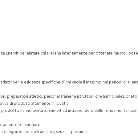
nza Enervit per aiutare chi si allena intensamente per ottenere muscoli potent
tti per le esigenze specifiche di chi vuole il massimo nei periodi di alle
tori, preparatori atletici, personal trainer e istruttori, che hanno selezionato
unica di prodotti altamente innovativi.
 del prodotto hanno portato Enervit ad intraprendere delle fondamentali sce
uratamente selezionate
sto; rigorosi controlli analitici; senza aspartame.