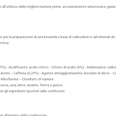
all’utilizzo delle migliori materie prime, accuratamente selezionate, garant
 per la preparazione di una bevanda a base di carboidrati e sali minerali d
rtiva.
%) - Acidificante: acido citrico - Citrato di sodio (4%) - Addensante: carbos
 Aromi – Caffeina (0,27%) - Agente antiagglomerante: biossido di silicio - Co
iboflavina – Cloridrato di tiamina.
ova, soia, latte, sesamo, frutta a guscio.
 gli ingredienti riportati sulle confezioni.
ni all'interno della confezione.