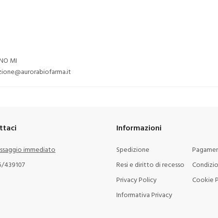
ANO MI
ezione@aurorabiofarma.it
ttaci
Informazioni
ssaggio immediato
Spedizione
Pagamen
5/439107
Resi e diritto di recesso
Condizio
Privacy Policy
Cookie P
Informativa Privacy