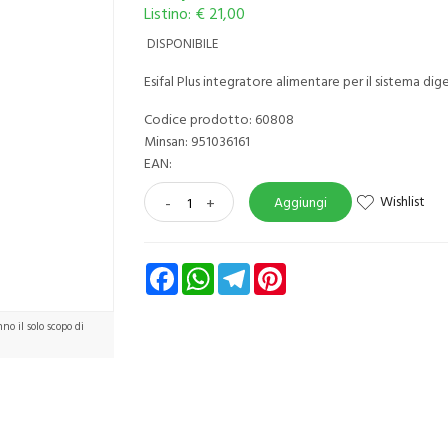
Listino: € 21,00
DISPONIBILE
Esifal Plus integratore alimentare per il sistema dig
Codice prodotto: 60808
Minsan:
951036161
EAN:
Wishlist
-
+
Aggiungi
Facebook
WhatsApp
Telegram
Pinterest
o il solo scopo di