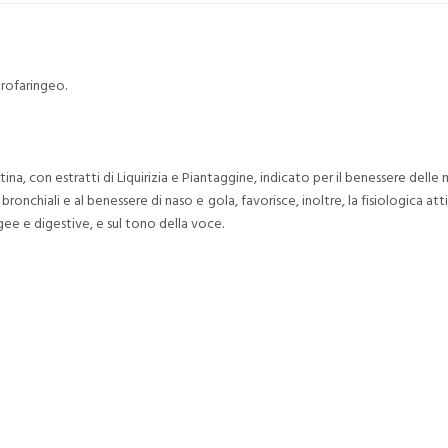
orofaringeo.
tina, con estratti di Liquirizia e Piantaggine, indicato per il benessere del
ni bronchiali e al benessere di naso e gola, favorisce, inoltre, la fisiologica a
gee e digestive, e sul tono della voce.