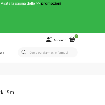
Visita la pagina delle >>
promozioni
0
Account
nza
ck 15ml