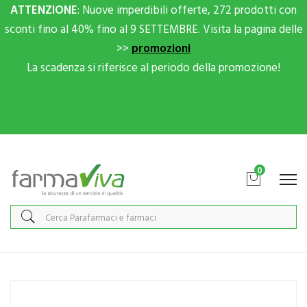
ATTENZIONE
: Nuove imperdibili offerte, 272 prodotti con
sconti fino al 40% fino al 9 SETTEMBRE. Visita la pagina delle
>>
promozioni
La scadenza si riferisce al periodo della promozione!
Scrivici su Whatsapp per sconti extra!
0
Home
Catalogo
/
Integrazione alimentare
/
Integratori
Estromineral Linea Menopausa Classico Integratore Alimentare 20
Compresse