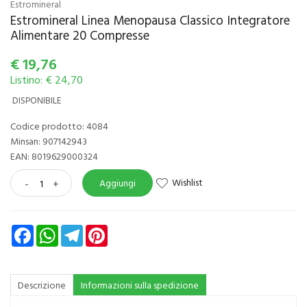
Estromineral
Estromineral Linea Menopausa Classico Integratore
Alimentare 20 Compresse
€
19,76
Listino: € 24,70
DISPONIBILE
Codice prodotto: 4084
Minsan:
907142943
EAN: 8019629000324
Wishlist
-
+
Aggiungi
Facebook
WhatsApp
Telegram
Pinterest
Descrizione
Informazioni sulla spedizione