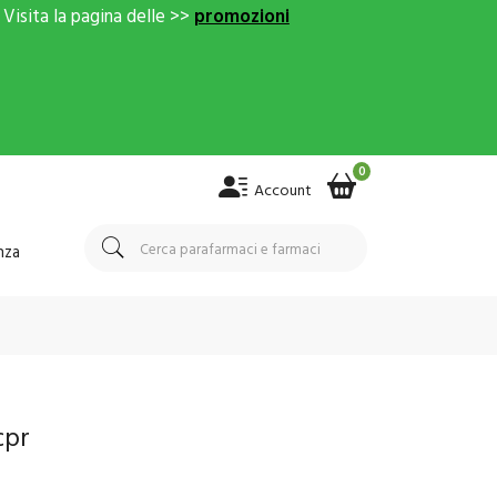
Visita la pagina delle >>
promozioni
0
Account
nza
cpr