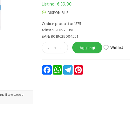
Listino: € 39,90
DISPONIBILE
Codice prodotto: 1575
Minsan:
931923890
EAN: 8019629004551
Wishlist
-
+
Aggiungi
Facebook
WhatsApp
Telegram
Pinterest
o il solo scopo di