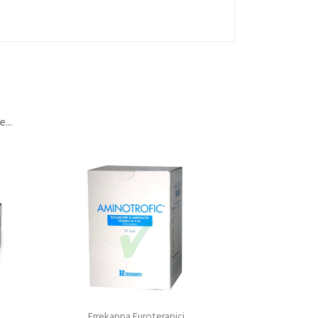
...
Errekappa Euroterapici