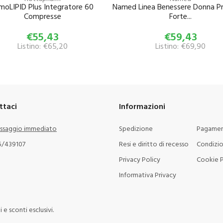
moLIPID Plus Integratore 60
Named Linea Benessere Donna Pr
Compresse
Forte...
€55,43
€59,43
Listino: €65,20
Listino: €69,90
ttaci
Informazioni
ssaggio immediato
Spedizione
Pagamen
5/439107
Resi e diritto di recesso
Condizio
Privacy Policy
Cookie P
Informativa Privacy
e sconti esclusivi.