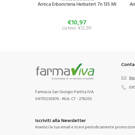
Antica Erboristeria Herbatint 7n 135 Ml
Ar
€10,97
Listino: €12,90
Conta
Me
09
Farmacia San Giorgio Partita IVA
04170230876 - REA: CT - 278205
Iscriviti alla Newsletter
Inserisci la tua email e ricevi periodicamente promozioni 