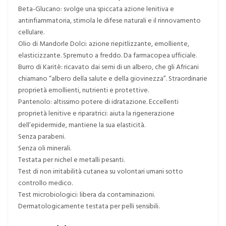
Beta-Glucano: svolge una spiccata azione lenitiva e
antinfiammatoria, stimola le difese naturali e il rinnovamento
cellulare.
Olio di Mandorle Dolci: azione riepitlizzante, emolliente,
elasticizzante. Spremuto a freddo. Da farmacopea ufficiale.
Burro di Karitè: ricavato dai semi di un albero, che gli Africani
chiamano “albero della salute e della giovinezza”. Straordinarie
proprietà emollienti, nutrienti e protettive.
Pantenolo: altissimo potere di idratazione. Eccellenti
proprietà lenitive e riparatrici: aiuta la rigenerazione
dell’epidermide, mantiene la sua elasticità.
Senza parabeni.
Senza oli minerali.
Testata per nichel e metalli pesanti.
Test di non irritabilità cutanea su volontari umani sotto
controllo medico.
Test microbiologici: libera da contaminazioni.
Dermatologicamente testata per pelli sensibili.