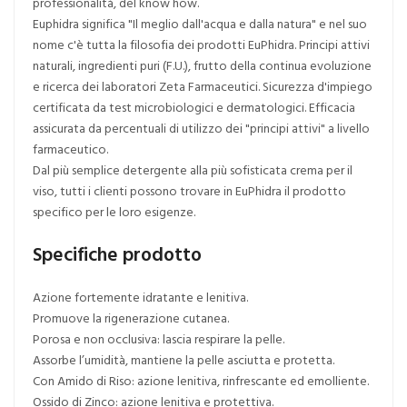
professionalità, del know how.
Euphidra significa "Il meglio dall'acqua e dalla natura" e nel suo
nome c'è tutta la filosofia dei prodotti EuPhidra. Principi attivi
naturali, ingredienti puri (F.U.), frutto della continua evoluzione
e ricerca dei laboratori Zeta Farmaceutici. Sicurezza d'impiego
certificata da test microbiologici e dermatologici. Efficacia
assicurata da percentuali di utilizzo dei "principi attivi" a livello
farmaceutico.
Dal più semplice detergente alla più sofisticata crema per il
viso, tutti i clienti possono trovare in EuPhidra il prodotto
specifico per le loro esigenze.
Specifiche prodotto
Azione fortemente idratante e lenitiva.
Promuove la rigenerazione cutanea.
Porosa e non occlusiva: lascia respirare la pelle.
Assorbe l’umidità, mantiene la pelle asciutta e protetta.
Con Amido di Riso: azione lenitiva, rinfrescante ed emolliente.
Ossido di Zinco: azione lenitiva e protettiva.