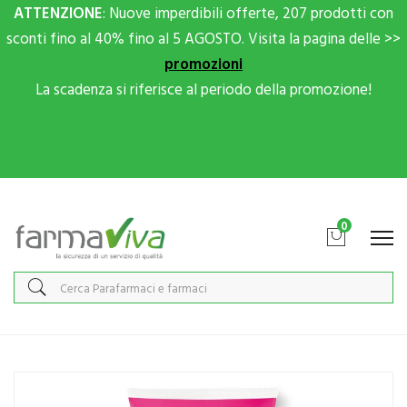
ATTENZIONE
: Nuove imperdibili offerte, 207 prodotti con
sconti fino al 40% fino al 5 AGOSTO. Visita la pagina delle >>
promozioni
La scadenza si riferisce al periodo della promozione!
Scrivici su Whatsapp per sconti extra!
0
Home
Catalogo
/
Cura del Bambino
/
Igiene del bambino
EuPhidra Linea AmidoMio Pasta Barriera all'Amido di Riso Pelli
Sensibili 150 ml