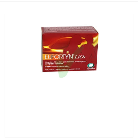
Home
Catalogo
/
Integrazione alimentare
/
Integratori
Eufortyn Lios 10 buste