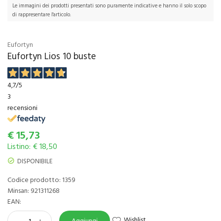
Le immagini dei prodotti presentati sono puramente indicative e hanno il solo scopo
di rappresentare l'articolo.
Eufortyn
Eufortyn Lios 10 buste
4,7
/5
3
recensioni
€
15,73
Listino: € 18,50
DISPONIBILE
Codice prodotto: 1359
Minsan:
921311268
EAN:
Wishlist
-
+
Aggiungi