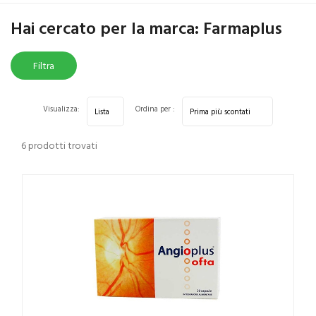
Home
Marche parafarmaci
Farmaplus
Hai cercato per la marca: Farmaplus
Filtra
risultati
Visualizza:
Ordina per :
6 prodotti trovati