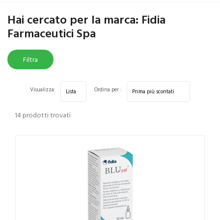
Home
Marche parafarmaci
Fidia Farmaceutici Spa
Hai cercato per la marca: Fidia
Farmaceutici Spa
Filtra
risultati
Visualizza:
Ordina per :
14 prodotti trovati