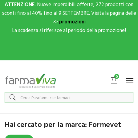
ATTENZIONE
: Nuove imperdibili offerte, 272 prodotti con
sconti fino al 40% fino al 9 SETTEMBRE. Visita la pagina delle
>>
promozioni
La scadenza si riferisce al periodo della promozione!
Scrivici su Whatsapp per sconti extra!
0
Home
Marche parafarmaci
Formevet
Hai cercato per la marca: Formevet