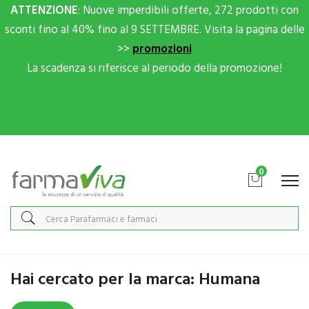
ATTENZIONE
: Nuove imperdibili offerte, 272 prodotti con
sconti fino al 40% fino al 9 SETTEMBRE. Visita la pagina delle
>>
promozioni
La scadenza si riferisce al periodo della promozione!
Scrivici su Whatsapp per sconti extra!
0
Home
Marche parafarmaci
Humana
Hai cercato per la marca: Humana