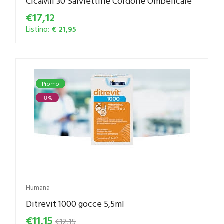
CicaMil 30 Salviettine Cordone Ombelicale
€17,12
Listino:
€ 21,95
Promo
-8%
Humana
Ditrevit 1000 gocce 5,5ml
€11,15
€12,15