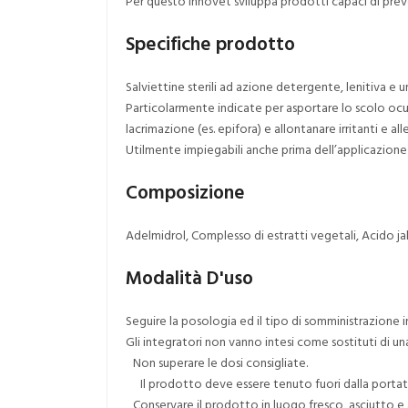
Per questo Innovet sviluppa prodotti capaci di preve
Specifiche prodotto
Salviettine sterili ad azione detergente, lenitiva e um
Particolarmente indicate per asportare lo scolo ocul
lacrimazione (es. epifora) e allontanare irritanti e aller
Utilmente impiegabili anche prima dell’applicazione d
Composizione
Adelmidrol, Complesso di estratti vegetali, Acido ja
Modalità D'uso
Seguire la posologia ed il tipo di somministrazione 
Gli integratori non vanno intesi come sostituti di una
Non superare le dosi consigliate.
Il prodotto deve essere tenuto fuori dalla portat
Conservare il prodotto in luogo fresco, asciutto e al