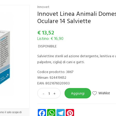
Innovet
Innovet Linea Animali Domest
Oculare 14 Salviette
€
13,52
Listino: € 16,90
DISPONIBILE
Salviettine sterili ad azione detergente, lenitiva e 
palpebre, ciglia) di cani e gatti.
Codice prodotto: 3867
Minsan:
924419652
EAN: 8021676020903
Wishlist
-
+
Aggiungi
Facebook
WhatsApp
Telegram
Pinterest
o il solo scopo di