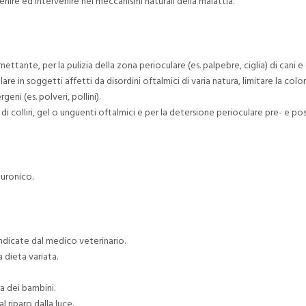
nire ed intervenire nei meccanismi naturali della malattia.
ettante, per la pulizia della zona perioculare (es. palpebre, ciglia) di cani e 
are in soggetti affetti da disordini oftalmici di varia natura, limitare la c
geni (es. polveri, pollini).
i colliri, gel o unguenti oftalmici e per la detersione perioculare pre- e pos
luronico.
indicate dal medico veterinario.
 dieta variata.
a dei bambini.
 riparo dalla luce.