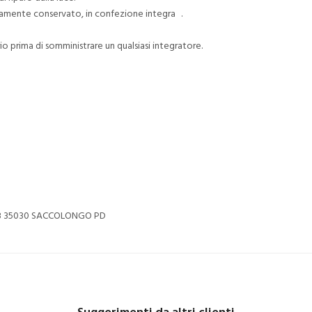
ttamente conservato, in confezione integra .
o prima di somministrare un qualsiasi integratore.
 3 35030 SACCOLONGO PD
Suggerimenti da altri clienti