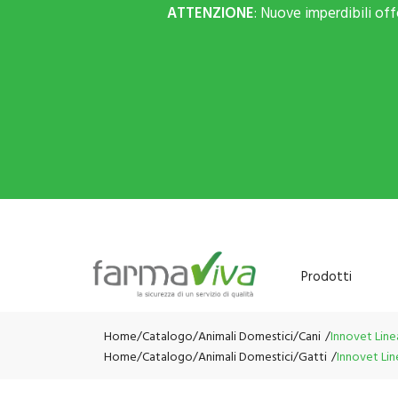
ATTENZIONE
: Nuove imperdibili of
Prodotti
Home
Catalogo
/
Animali Domestici
/
Cani
Innovet Line
Home
Catalogo
/
Animali Domestici
/
Gatti
Innovet Lin