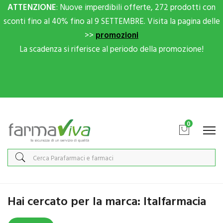
ATTENZIONE
: Nuove imperdibili offerte, 272 prodotti con
sconti fino al 40% fino al 9 SETTEMBRE. Visita la pagina delle
>>
promozioni
La scadenza si riferisce al periodo della promozione!
Scrivici su Whatsapp per sconti extra!
0
Home
Marche parafarmaci
Italfarmacia
Hai cercato per la marca: Italfarmacia