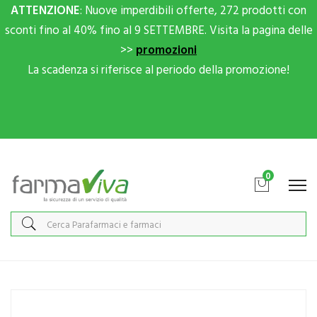
ATTENZIONE
: Nuove imperdibili offerte, 272 prodotti con
sconti fino al 40% fino al 9 SETTEMBRE. Visita la pagina delle
>>
promozioni
La scadenza si riferisce al periodo della promozione!
Scrivici su Whatsapp per sconti extra!
0
Home
Catalogo
/
Integrazione alimentare
/
Integratori
Italfarmaco Linea Benessere Donna Flavia Integratore Alimentare 30
Compresse