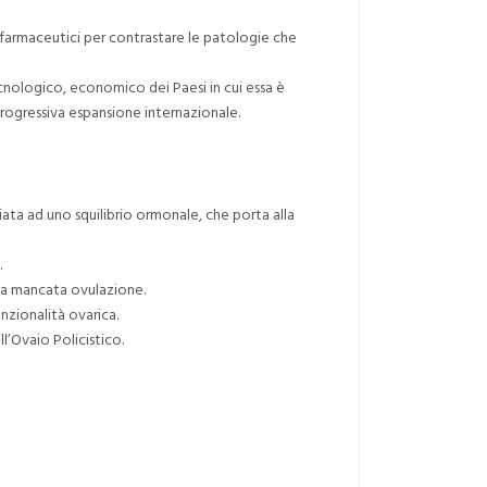
i farmaceutici per contrastare le patologie che
ecnologico, economico dei Paesi in cui essa è
progressiva espansione internazionale.
ata ad uno squilibrio ormonale, che porta alla
.
 la mancata ovulazione.
nzionalità ovarica.
’Ovaio Policistico.