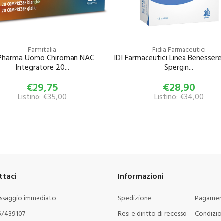
Farmitalia
Fidia Farmaceutici
 Pharma Uomo Chiroman NAC
IDI Farmaceutici Linea Benesse
Integratore 20...
Spergin...
€29,75
€28,90
Listino: €35,00
Listino: €34,00
ttaci
Informazioni
ssaggio immediato
Spedizione
Pagamen
5/439107
Resi e diritto di recesso
Condizio