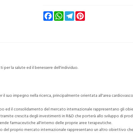
Facebook
WhatsApp
Telegram
Pinterest
 per la salute ed il benessere dell'individuo.
r il suo impegno nella ricerca, principalmente orientata all'area cardiovasco
po ed il consolidamento del mercato internazionale rappresentano gli obiett
tramite crescita degli investimenti in R&D che porterà allo sviluppo di prodo
iende farmaceutiche all'interno delle proprie aree terapeutiche.
to del proprio mercato internazionale rappresentano un altro obiettivo che