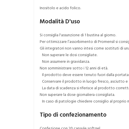
Inositolo e acido folico.
Modalità D'uso
Si consiglia l'assunzione di 1 bustina al giorno.
Per ottimizzare l’assorbimento di Promensil si consig
Gli integratori non vanno intesi come sostituti di una
Non superare le dosi consigliate.
Non assumere in gravidanza.
Non somministrare sotto i 12 anni di età.
Il prodotto deve essere tenuto fuori dalla portata
Conservare il prodotto in luogo fresco, asciutto e al
La data di scadenza si riferisce al prodotto corre
Non superare la dose giornaliera consigliata.
In caso di patologie chiedere consiglio al proprio m
Tipo di confezionamento
Confezione con 20 capsule softgel.