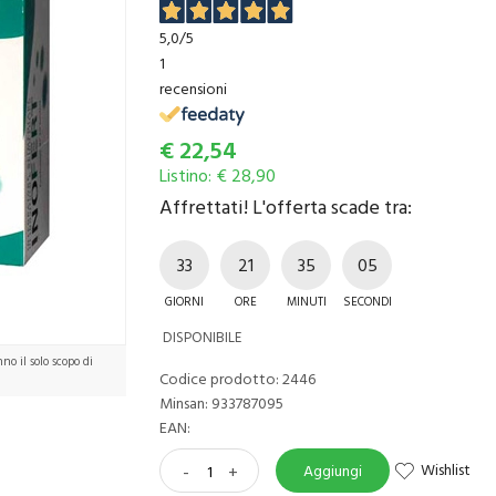
5,0
/5
1
recensioni
€
22,54
Listino: € 28,90
Affrettati! L'offerta scade tra:
33
21
35
04
GIORNI
ORE
MINUTI
SECONDI
DISPONIBILE
o il solo scopo di
Codice prodotto: 2446
Minsan:
933787095
EAN:
Wishlist
-
+
Aggiungi