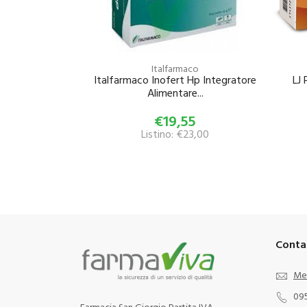
Italfarmaco
Italfarmaco Inofert Hp Integratore
LJ
Alimentare...
€19,55
Listino: €23,00
Conta
Me
09
Farmacia San Giorgio Partita IVA