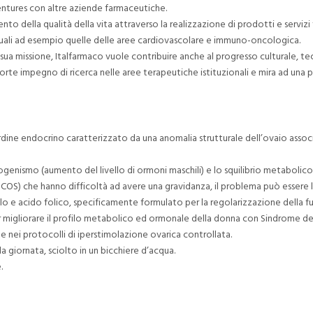
entures con altre aziende farmaceutiche.
nto della qualità della vita attraverso la realizzazione di prodotti e serviz
ali ad esempio quelle delle aree cardiovascolare e immuno-oncologica.
 sua missione, Italfarmaco vuole contribuire anche al progresso culturale, t
orte impegno di ricerca nelle aree terapeutiche istituzionali e mira ad una 
dine endocrino caratterizzato da una anomalia strutturale dell’ovaio associ
drogenismo (aumento del livello di ormoni maschili) e lo squilibrio metabolico
(PCOS) che hanno difficoltà ad avere una gravidanza, il problema può essere
olo e acido folico, specificamente formulato per la regolarizzazione della fu
migliorare il profilo metabolico ed ormonale della donna con Sindrome dell
 nei protocolli di iperstimolazione ovarica controllata.
 giornata, sciolto in un bicchiere d’acqua.
.