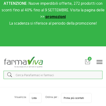
ATTENZIONE
: Nuove imperdibili offerte, 272 prodotti con
sconti fino al 40% fino al 9 SETTEMBRE. Visita la pagina delle
>>
promozioni
La scadenza si riferisce al periodo della promozione!
Scrivici su Whatsapp per sconti extra!
0
Home
Categorie
Mani
Mani donna
Visualizza:
Ordina per :