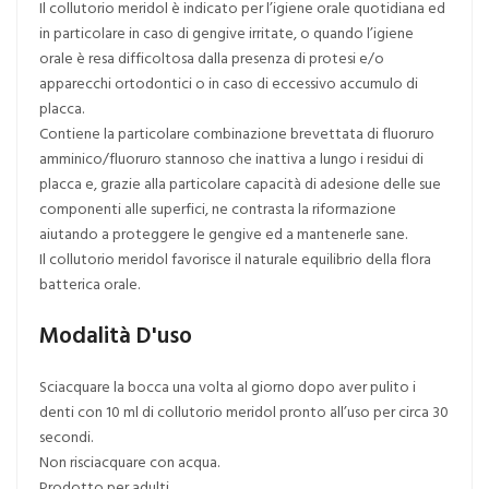
Il collutorio meridol è indicato per l’igiene orale quotidiana ed
in particolare in caso di gengive irritate, o quando l’igiene
orale è resa difficoltosa dalla presenza di protesi e/o
apparecchi ortodontici o in caso di eccessivo accumulo di
placca.
Contiene la particolare combinazione brevettata di fluoruro
amminico/fluoruro stannoso che inattiva a lungo i residui di
placca e, grazie alla particolare capacità di adesione delle sue
componenti alle superfici, ne contrasta la riformazione
aiutando a proteggere le gengive ed a mantenerle sane.
Il collutorio meridol favorisce il naturale equilibrio della flora
batterica orale.
Modalità D'uso
Sciacquare la bocca una volta al giorno dopo aver pulito i
denti con 10 ml di collutorio meridol pronto all’uso per circa 30
secondi.
Non risciacquare con acqua.
Prodotto per adulti.