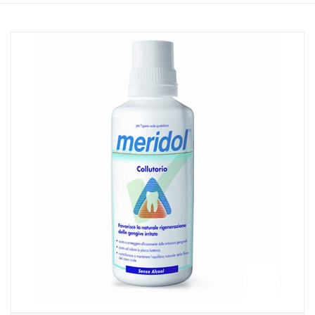
Home
Catalogo
/
Igiene
/
Igiene Orale
Meridol Linea Igiene Dentale Quotidiana Collutorio Gengive Irritate
400 ml