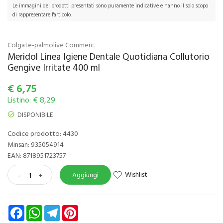
Le immagini dei prodotti presentati sono puramente indicative e hanno il solo scopo
di rappresentare l'articolo.
Colgate-palmolive Commerc.
Meridol Linea Igiene Dentale Quotidiana Collutorio
Gengive Irritate 400 ml
€
6,75
Listino: € 8,29
DISPONIBILE
Codice prodotto: 4430
Minsan:
935054914
EAN: 8718951723757
Wishlist
-
+
Aggiungi
Facebook
WhatsApp
Telegram
Pinterest