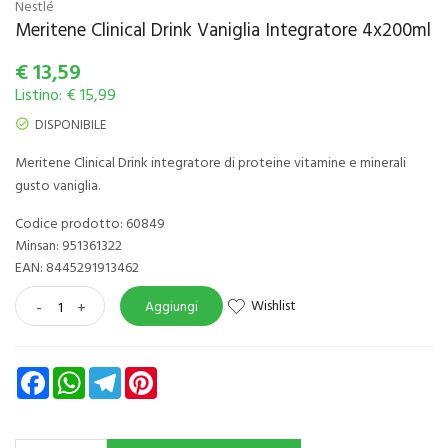
Nestlé
Meritene Clinical Drink Vaniglia Integratore 4x200ml
€
13,59
Listino: € 15,99
DISPONIBILE
Meritene Clinical Drink integratore di proteine vitamine e minerali
gusto vaniglia.
Codice prodotto: 60849
Minsan:
951361322
EAN: 8445291913462
Wishlist
-
+
Aggiungi
Facebook
WhatsApp
Telegram
Pinterest