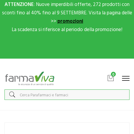
ATTENZIONE
: Nuove imperdibili offerte, 272 prodotti con
sconti fino al 40% fino al 9 SETTEMBRE. Visita la pagina delle
>>
promozioni
La scadenza si riferisce al periodo della promozione!
Scrivici su Whatsapp per sconti extra!
0
Home
Catalogo
/
Integrazione alimentare
/
Coadiuvanti peso corporeo
/
Alimen
Meritene Clinical Drink Vaniglia Integratore 4x200ml