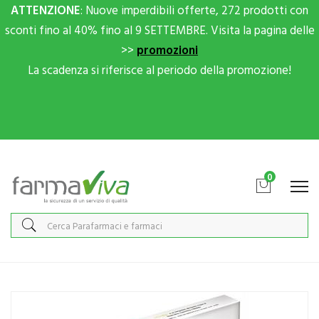
ATTENZIONE
: Nuove imperdibili offerte, 272 prodotti con
sconti fino al 40% fino al 9 SETTEMBRE. Visita la pagina delle
>>
promozioni
La scadenza si riferisce al periodo della promozione!
Scrivici su Whatsapp per sconti extra!
0
Home
Catalogo
/
Integrazione alimentare
/
Integratori
Microfleb 30 Compresse
Home
Catalogo
/
Cosmesi
/
Gambe
/
Circolazione Gambe