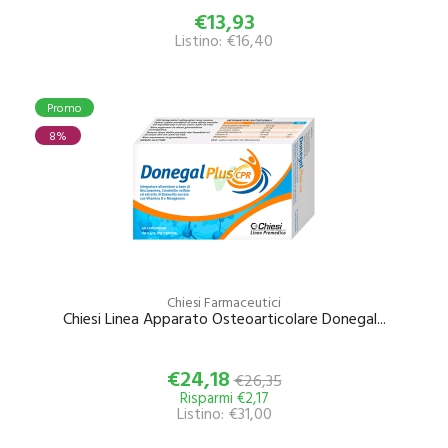
€13,93
Listino: €16,40
Promo
8%
Chiesi Farmaceutici
Chiesi Linea Apparato Osteoarticolare Donegal...
€24,18
€26,35
Risparmi €2,17
Listino: €31,00