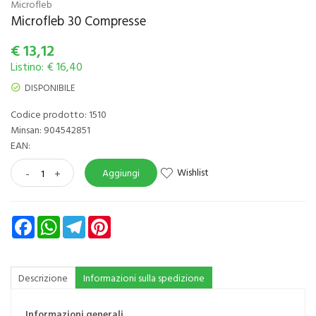
Microfleb
Microfleb 30 Compresse
€
13,12
Listino: € 16,40
DISPONIBILE
Codice prodotto: 1510
Minsan:
904542851
EAN:
Wishlist
-
+
Aggiungi
Facebook
WhatsApp
Telegram
Pinterest
Descrizione
Informazioni sulla spedizione
Informazioni generali