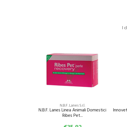
I 
N.B.F. Lanes S.r.l.
N.B.F. Lanes Linea Animali Domestici
Innovet
Ribes Pet...
€35,92