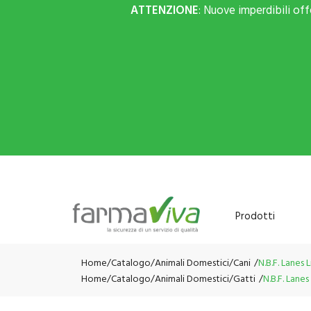
ATTENZIONE
: Nuove imperdibili of
Prodotti
Home
Catalogo
/
Animali Domestici
/
Cani
N.B.F. Lanes 
Home
Catalogo
/
Animali Domestici
/
Gatti
N.B.F. Lane