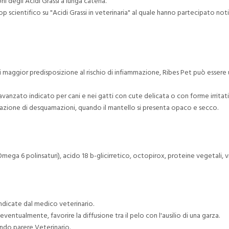
ni degli Acidi Grassi a lunga catena.
ientifico su "Acidi Grassi in veterinaria" al quale hanno partecipato noti stu
 maggior predisposizione al rischio di infiammazione, Ribes Pet può essere u
anzato indicato per cani e nei gatti con cute delicata o con forme irritati
mazione di desquamazioni, quando il mantello si presenta opaco e secco.
mega 6 polinsaturi), acido 18 b-glicirretico, octopirox, proteine vegetali, vit
indicate dal medico veterinario.
entualmente, favorire la diffusione tra il pelo con l'ausilio di una garza.
ondo parere Veterinario.