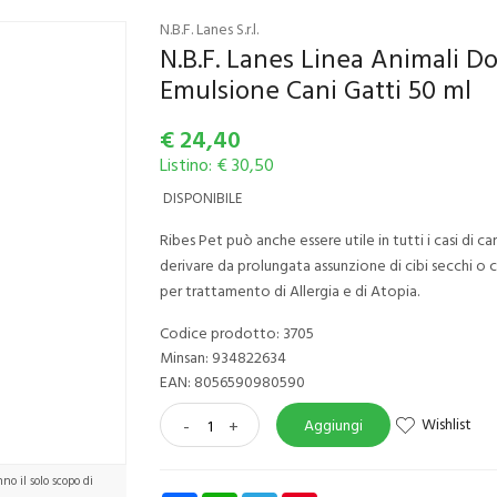
N.B.F. Lanes S.r.l.
N.B.F. Lanes Linea Animali Do
Emulsione Cani Gatti 50 ml
€
24,40
Listino: € 30,50
DISPONIBILE
Ribes Pet può anche essere utile in tutti i casi di c
derivare da prolungata assunzione di cibi secchi 
per trattamento di Allergia e di Atopia.
Codice prodotto: 3705
Minsan:
934822634
EAN: 8056590980590
Wishlist
-
+
Aggiungi
o il solo scopo di