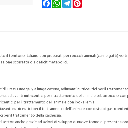
Facebook
WhatsApp
Telegram
Pinterest
tto il territorio italiano con preparati per i piccoli animali (cani e gatti) vo
zione scorretta o a deficit metabolici.
Acidi Grassi Omega 6, a lunga catena, adiuvanti nutriceutici per il trattament
ena, adiuvanti nutriceutici per il trattamento del’animale seborroico o con 
triceutici per il trattamento dell'animale con ipokaliemia.
iuvanti nutriceutici per il trattamento dell'animale con disturbi gastroenteri
ci per il trattamento della cachessia.
esti settori anche grazie ad azioni di sviluppo di nuove forme di presentazione