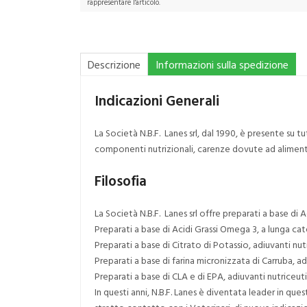
rappresentare l'articolo.
Descrizione
Informazioni sulla spedizione
Indicazioni Generali
La Società N.B.F. Lanes srl, dal 1990, è presente su tu
componenti nutrizionali, carenze dovute ad alimenta
Filosofia
La Società N.B.F. Lanes srl offre preparati a base di 
Preparati a base di Acidi Grassi Omega 3, a lunga cat
Preparati a base di Citrato di Potassio, adiuvanti nu
Preparati a base di farina micronizzata di Carruba, ad
Preparati a base di CLA e di EPA, adiuvanti nutriceuti
In questi anni, N.B.F. Lanes è diventata leader in qu