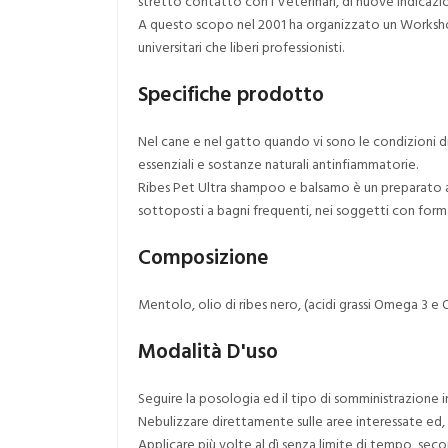
stretto contatto con i Veterinari, di nuove indicazio
A questo scopo nel 2001 ha organizzato un Workshop sc
universitari che liberi professionisti.
Specifiche prodotto
Nel cane e nel gatto quando vi sono le condizioni di
essenziali e sostanze naturali antinfiammatorie.
Ribes Pet Ultra shampoo e balsamo è un preparato av
sottoposti a bagni frequenti, nei soggetti con for
Composizione
Mentolo, olio di ribes nero, (acidi grassi Omega 3 e O
Modalità D'uso
Seguire la posologia ed il tipo di somministrazione 
Nebulizzare direttamente sulle aree interessate ed, ev
Applicare più volte al dì senza limite di tempo, sec