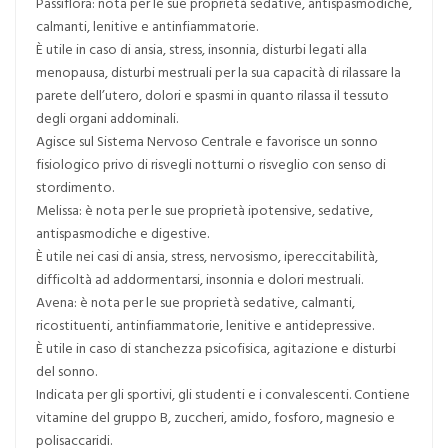
Passiflora: nota per le sue proprietà sedative, antispasmodiche,
calmanti, lenitive e antinfiammatorie.
È utile in caso di ansia, stress, insonnia, disturbi legati alla
menopausa, disturbi mestruali per la sua capacità di rilassare la
parete dell’utero, dolori e spasmi in quanto rilassa il tessuto
degli organi addominali.
Agisce sul Sistema Nervoso Centrale e favorisce un sonno
fisiologico privo di risvegli notturni o risveglio con senso di
stordimento.
Melissa: è nota per le sue proprietà ipotensive, sedative,
antispasmodiche e digestive.
È utile nei casi di ansia, stress, nervosismo, ipereccitabilità,
difficoltà ad addormentarsi, insonnia e dolori mestruali.
Avena: è nota per le sue proprietà sedative, calmanti,
ricostituenti, antinfiammatorie, lenitive e antidepressive.
È utile in caso di stanchezza psicofisica, agitazione e disturbi
del sonno.
Indicata per gli sportivi, gli studenti e i convalescenti. Contiene
vitamine del gruppo B, zuccheri, amido, fosforo, magnesio e
polisaccaridi.