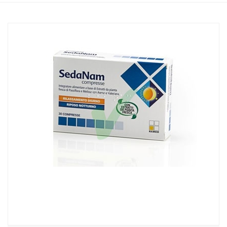
Home
Catalogo
/
Integrazione alimentare
/
Integratori
Named Linea Sonno e Serenità SedaNam Integratore Alimentare 30
Compresse