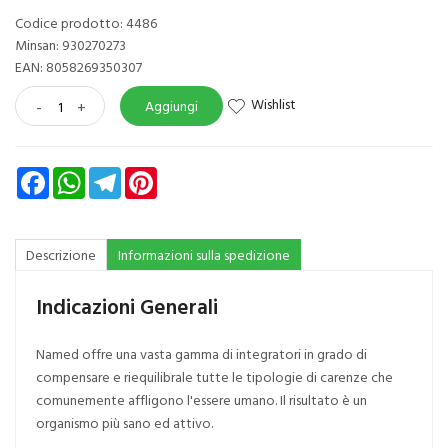
Codice prodotto: 4486
Minsan:
930270273
EAN: 8058269350307
Wishlist
-
+
Aggiungi
Facebook
WhatsApp
Telegram
Pinterest
Descrizione
Informazioni sulla spedizione
Indicazioni Generali
Named offre una vasta gamma di integratori in grado di
compensare e riequilibrale tutte le tipologie di carenze che
comunemente affligono l'essere umano. Il risultato è un
organismo più sano ed attivo.