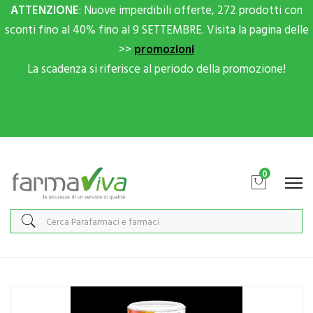
ATTENZIONE
: Nuove imperdibili offerte, 272 prodotti con
sconti fino al 40% fino al 9 SETTEMBRE. Visita la pagina delle
>>
promozioni
La scadenza si riferisce al periodo della promozione!
Scrivici su Whatsapp per sconti extra!
0
Home
Catalogo
/
Integrazione alimentare
/
Coadiuvanti peso corporeo
/
Alimen
Nestlé Linea Alimentazione Speciale Meritene Proteine Vitamine