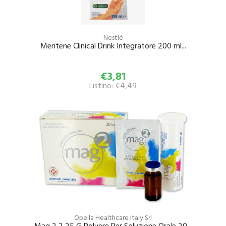
Nestlé
Meritene Clinical Drink Integratore 200 ml...
€3,81
Listino: €4,49
Opella Healthcare Italy Srl
Mag 2 2 25 G Polvere Per Soluzione Orale 20...