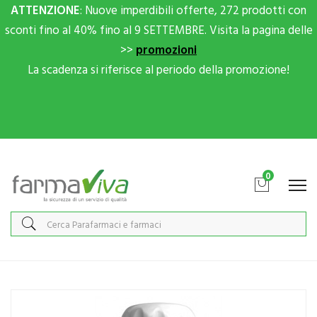
ATTENZIONE
: Nuove imperdibili offerte, 272 prodotti con
sconti fino al 40% fino al 9 SETTEMBRE. Visita la pagina delle
>>
promozioni
La scadenza si riferisce al periodo della promozione!
Scrivici su Whatsapp per sconti extra!
0
Home
Catalogo
/
Integrazione alimentare
/
Coadiuvanti peso corporeo
/
Alimen
Nutricia Linea Nutrizione Domiciliare Diasip Integratore Gusto