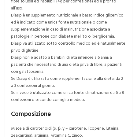
fibre solubili ed insolubili (4g per confezione) ed è pronto
all’uso.
Diasip è un supplemento nutrizionale a basso Indice glicemico
ed è indicato come unica fonte nutrizionale o come
supplementazione in caso di malnutrizione associata a
patologie in persone con diabete mellito o iperglicemia.
Diasip va utilizzato sotto controllo medico ed è naturalmente
privo di glutine.
Diasip non è adatto a bambini di età inferiore a 6 anni; a
pazienti che necessitano di una dieta priva di fibre; a pazienti
con galattosemia.
Se Diasip è utilizzato come supplementazione alla dieta: da 2
a 3 confezioni al giorno.
Se invece è utilizzato come unica fonte di nutrizione: da 6 a 8
confezioni o secondo consiglio medico.
Composizione
Miscela di carotenoidi (α, β, γ – carotene, licopene, luteina,
zeaxantina); arginina, vitamina C, zinco.