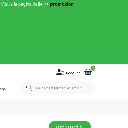
Visita la pagina delle >>
promozioni
0
Account
nza
Filtra risultati