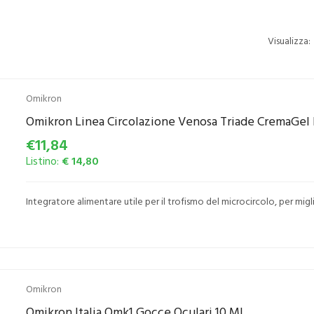
Visualizza:
Omikron
Omikron Linea Circolazione Venosa Triade CremaGel 
€11,84
Listino:
€ 14,80
Integratore alimentare utile per il trofismo del microcircolo, per migl
Omikron
Omikron Italia Omk1 Gocce Oculari 10 Ml