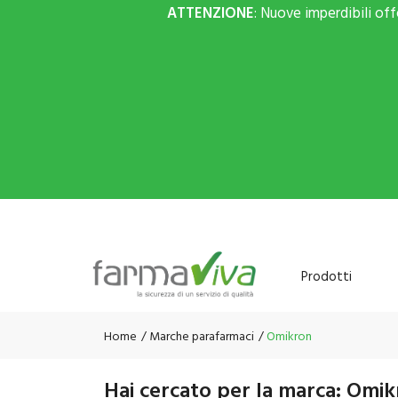
ATTENZIONE
: Nuove imperdibili of
Prodotti
Home
Marche parafarmaci
Omikron
Hai cercato per la marca: Omi