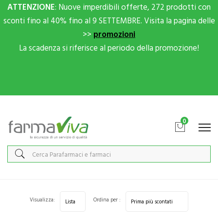
ATTENZIONE
: Nuove imperdibili offerte, 272 prodotti con
sconti fino al 40% fino al 9 SETTEMBRE. Visita la pagina delle
>>
promozioni
La scadenza si riferisce al periodo della promozione!
Scrivici su Whatsapp per sconti extra!
0
Home
Categorie
Sanitaria
Ortopedia
Visualizza:
Ordina per :