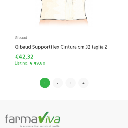
Gibaud
Gibaud Supportflex Cintura cm 32 taglia Z
€42,32
Listino:
€ 49,80
1
2
3
4