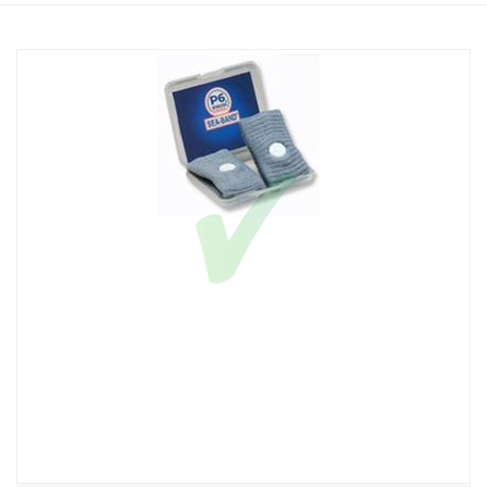
Home
Catalogo
/
Sanitaria
/
Accessori sanitari
P6 Nausea Control Sea-Band Bambini