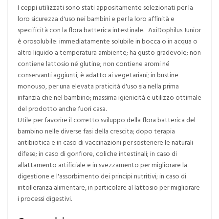
I ceppi utilizzati sono stati appositamente selezionati per la
loro sicurezza d'uso nei bambini e per la loro affinità e
specificità con la flora batterica intestinale. AxiDophilus Junior
è orosolubile: immediatamente solubile in bocca o in acqua o
altro liquido a temperatura ambiente; ha gusto gradevole; non
contiene lattosio né glutine; non contiene aromi né
conservanti aggiunti; è adatto ai vegetariani; in bustine
monouso, per una elevata praticità d'uso sia nella prima
infanzia che nel bambino; massima igienicità e utilizzo ottimale
del prodotto anche fuori casa.
Utile per favorire il corretto sviluppo della flora batterica del
bambino nelle diverse fasi della crescita; dopo terapia
antibiotica e in caso di vaccinazioni per sostenere le naturali
difese; in caso di gonfiore, coliche intestinali; in caso di
allattamento artificiale e in svezzamento per migliorare la
digestione e l'assorbimento dei principi nutritivi; in caso di
intolleranza alimentare, in particolare al lattosio per migliorare
i processi digestivi.