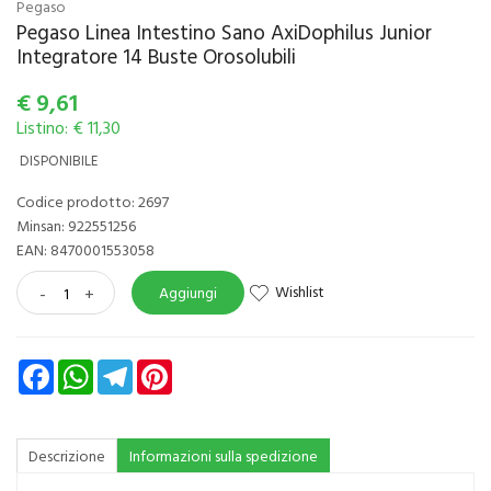
Pegaso
Pegaso Linea Intestino Sano AxiDophilus Junior
Integratore 14 Buste Orosolubili
€
9,61
Listino: € 11,30
DISPONIBILE
Codice prodotto: 2697
Minsan:
922551256
EAN: 8470001553058
Wishlist
-
+
Aggiungi
Facebook
WhatsApp
Telegram
Pinterest
Descrizione
Informazioni sulla spedizione