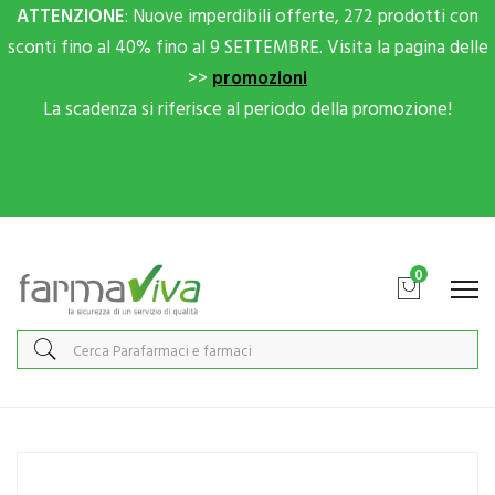
ATTENZIONE
: Nuove imperdibili offerte, 272 prodotti con
sconti fino al 40% fino al 9 SETTEMBRE. Visita la pagina delle
>>
promozioni
La scadenza si riferisce al periodo della promozione!
Scrivici su Whatsapp per sconti extra!
0
Home
Catalogo
/
Integrazione alimentare
/
Fermenti
Pegaso Linea Intestino Sano AxiDophilus Junior Integratore 14 Buste
Orosolubili