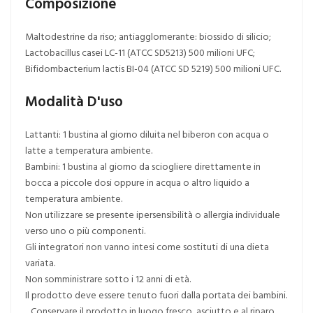
Composizione
Maltodestrine da riso; antiagglomerante: biossido di silicio;
Lactobacillus casei LC-11 (ATCC SD5213) 500 milioni UFC;
Bifidombacterium lactis BI-04 (ATCC SD 5219) 500 milioni UFC.
Modalità D'uso
Lattanti: 1 bustina al giorno diluita nel biberon con acqua o
latte a temperatura ambiente.
Bambini: 1 bustina al giorno da sciogliere direttamente in
bocca a piccole dosi oppure in acqua o altro liquido a
temperatura ambiente.
Non utilizzare se presente ipersensibilità o allergia individuale
verso uno o più componenti.
Gli integratori non vanno intesi come sostituti di una dieta
variata.
Non somministrare sotto i 12 anni di età.
Il prodotto deve essere tenuto fuori dalla portata dei bambini.
Conservare il prodotto in luogo fresco, asciutto e al riparo