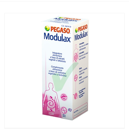
Home
Catalogo
/
Integrazione alimentare
/
Integratori
Pegaso Linea Intestino Sano Modulax Integratore Alimentare
Sciroppo 150 ml