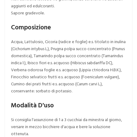
aggiunti ed edulcoranti.
Sapore gradevole.
Composizione
Acqua, Lattulosio, Cicoria (radice e foglie) e.s. titolato in inulina
(Cichorium intybus L.), Prugna polpa succo concentrato (Prunus
domestica), Tamarindo polpa succo concentrato (Tamarindus
indica l:), Ibisco fiori e.s. acquoso (Hibiscus sabdariffa DC),
Verbena odorosa foglie e.s. acquoso (Lippia ctriodora H.B.K.),
Finocchio selvatico frutti e.s. acquoso (Foeniculum vulgare),
Cumino dei prati frutti e.s. acquoso (Carum carvi L.),
conservante: sorbato di potassio.
Modalità D'uso
Si consiglia l'assunzione di 1 a 3 cucchiai da minestra al giorno,
versare in mezzo bicchiere d'acqua e bere la soluzione
ottenuta.