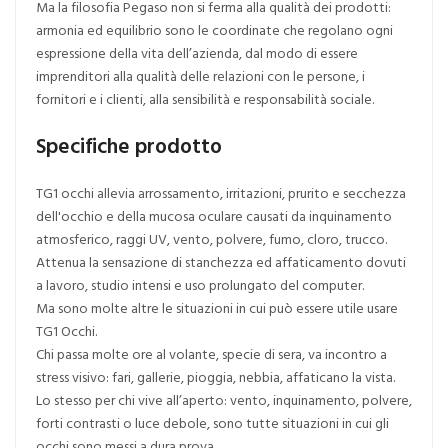
Ma la filosofia Pegaso non si ferma alla qualità dei prodotti:
armonia ed equilibrio sono le coordinate che regolano ogni
espressione della vita dell’azienda, dal modo di essere
imprenditori alla qualità delle relazioni con le persone, i
fornitori e i clienti, alla sensibilità e responsabilità sociale.
Specifiche prodotto
TG1 occhi allevia arrossamento, irritazioni, prurito e secchezza
dell'occhio e della mucosa oculare causati da inquinamento
atmosferico, raggi UV, vento, polvere, fumo, cloro, trucco.
Attenua la sensazione di stanchezza ed affaticamento dovuti
a lavoro, studio intensi e uso prolungato del computer.
Ma sono molte altre le situazioni in cui può essere utile usare
TG1 Occhi.
Chi passa molte ore al volante, specie di sera, va incontro a
stress visivo: fari, gallerie, pioggia, nebbia, affaticano la vista.
Lo stesso per chi vive all’aperto: vento, inquinamento, polvere,
forti contrasti o luce debole, sono tutte situazioni in cui gli
occhi sono messi a dura prova.