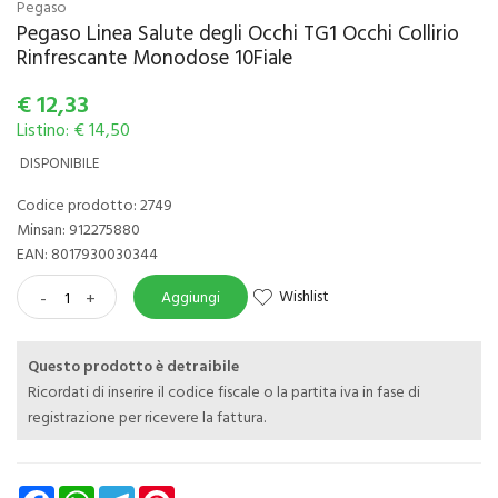
Pegaso
Pegaso Linea Salute degli Occhi TG1 Occhi Collirio
Rinfrescante Monodose 10Fiale
€
12,33
Listino: € 14,50
DISPONIBILE
Codice prodotto: 2749
Minsan:
912275880
EAN: 8017930030344
Wishlist
-
+
Aggiungi
Questo prodotto è detraibile
Ricordati di inserire il codice fiscale o la partita iva in fase di
registrazione per ricevere la fattura.
Facebook
WhatsApp
Telegram
Pinterest