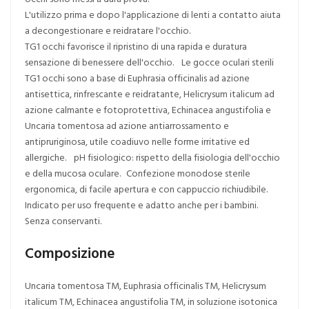
L'utilizzo prima e dopo l'applicazione di lenti a contatto aiuta
a decongestionare e reidratare l'occhio.
TG1 occhi favorisce il ripristino di una rapida e duratura
sensazione di benessere dell'occhio. Le gocce oculari sterili
TG1 occhi sono a base di Euphrasia officinalis ad azione
antisettica, rinfrescante e reidratante, Helicrysum italicum ad
azione calmante e fotoprotettiva, Echinacea angustifolia e
Uncaria tomentosa ad azione antiarrossamento e
antipruriginosa, utile coadiuvo nelle forme irritative ed
allergiche. pH fisiologico: rispetto della fisiologia dell'occhio
e della mucosa oculare. Confezione monodose sterile
ergonomica, di facile apertura e con cappuccio richiudibile.
Indicato per uso frequente e adatto anche per i bambini.
Senza conservanti.
Composizione
Uncaria tomentosa TM, Euphrasia officinalis TM, Helicrysum
italicum TM, Echinacea angustifolia TM, in soluzione isotonica