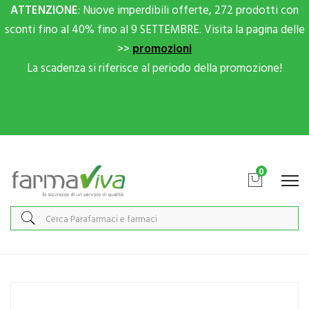
ATTENZIONE
: Nuove imperdibili offerte, 272 prodotti con
sconti fino al 40% fino al 9 SETTEMBRE. Visita la pagina delle
>>
promozioni
La scadenza si riferisce al periodo della promozione!
Scrivici su Whatsapp per sconti extra!
0
Home
Catalogo
/
Integrazione alimentare
/
Integratori
Pegaso Linea Salute degli Occhi TG1 Occhi Collirio Rinfrescante
Monodose 10Fiale