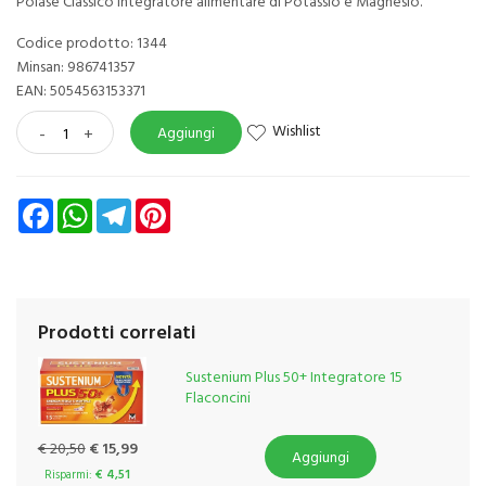
Polase Classico integratore alimentare di Potassio e Magnesio.
Codice prodotto: 1344
Minsan:
986741357
EAN: 5054563153371
Wishlist
-
+
Aggiungi
Facebook
WhatsApp
Telegram
Pinterest
Prodotti correlati
Sustenium Plus 50+ Integratore 15
Flaconcini
€ 20,50
€ 15,99
Aggiungi
Risparmi:
€ 4,51