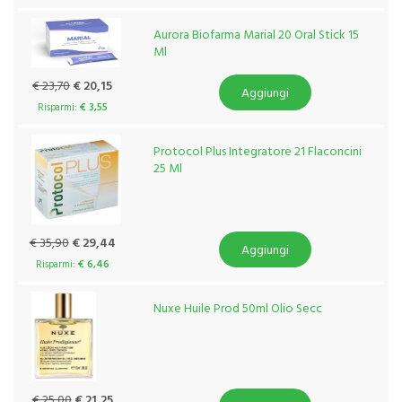
Aurora Biofarma Marial 20 Oral Stick 15
Ml
€ 23,70
€ 20,15
Aggiungi
Risparmi:
€ 3,55
Protocol Plus Integratore 21 Flaconcini
25 Ml
€ 35,90
€ 29,44
Aggiungi
Risparmi:
€ 6,46
Nuxe Huile Prod 50ml Olio Secc
€ 25,00
€ 21,25