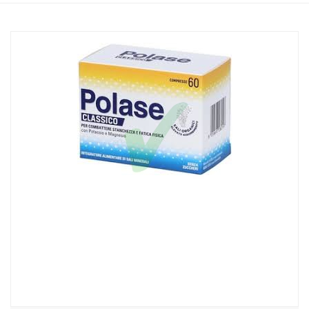
Home
Catalogo
/
Integrazione alimentare
/
Integratori
Polase Classico Integratore 60 Compresse