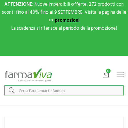
ATTENZIONE
: Nuove imperdibili offerte, 272 prodotti con
sconti fino al 40% fino al 9 SETTEMBRE. Visita la pagina delle
>>
promozioni
La scadenza si riferisce al periodo della promozione!
Scrivici su Whatsapp per sconti extra!
0
Home
Catalogo
/
Integrazione alimentare
/
Integratori
Scharper Linea Intestino Sano Florilac Integratore Alimentare 7
Flaconcini