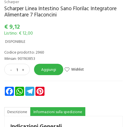
Scharper
Scharper Linea Intestino Sano Florilac Integratore
Alimentare 7 Flaconcini
€
9,12
Listino: € 12,00
DISPONIBILE
Codice prodotto: 2960
Minsan:
901163853
Wishlist
-
+
Aggiungi
Facebook
WhatsApp
Telegram
Pinterest
Descrizione
Informazioni sulla spedizione
Indicazioni Generali